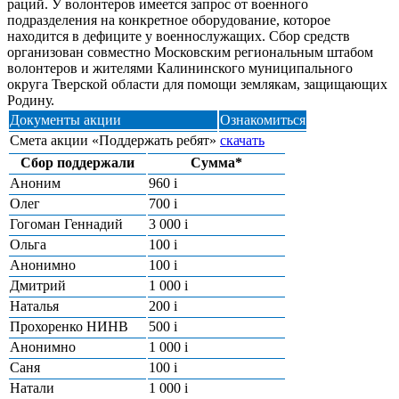
раций. У волонтеров имеется запрос от военного
подразделения на конкретное оборудование, которое
находится в дефиците у военнослужащих. Сбор средств
организован совместно Московским региональным штабом
волонтеров и жителями Калининского муниципального
округа Тверской области для помощи землякам, защищающих
Родину.
Документы акции
Ознакомиться
Смета акции «Поддержать ребят»
скачать
Сбор поддержали
Сумма*
Аноним
960
i
Олег
700
i
Гогоман Геннадий
3 000
i
Ольга
100
i
Анонимно
100
i
Дмитрий
1 000
i
Наталья
200
i
Прохоренко НИНВ
500
i
Анонимно
1 000
i
Саня
100
i
Натали
1 000
i