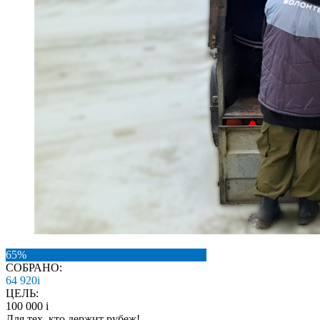
65%
СОБРАНО:
64 920
i
ЦЕЛЬ:
100 000
i
Для тех, кто держит рубеж!