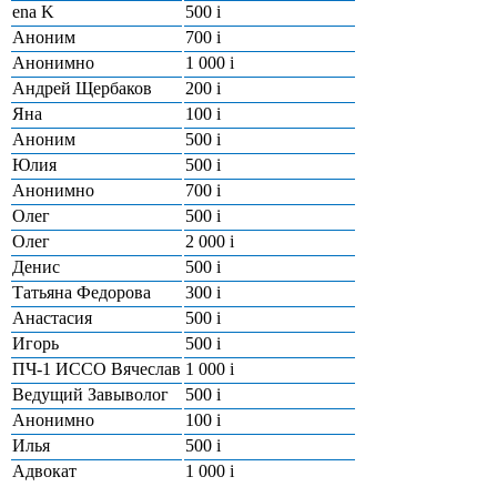
ena K
500
i
Аноним
700
i
Анонимно
1 000
i
Андрей Щербаков
200
i
Яна
100
i
Аноним
500
i
Юлия
500
i
Анонимно
700
i
Олег
500
i
Олег
2 000
i
Денис
500
i
Татьяна Федорова
300
i
Анастасия
500
i
Игорь
500
i
ПЧ-1 ИССО Вячеслав
1 000
i
Ведущий Завыволог
500
i
Анонимно
100
i
Илья
500
i
Адвокат
1 000
i