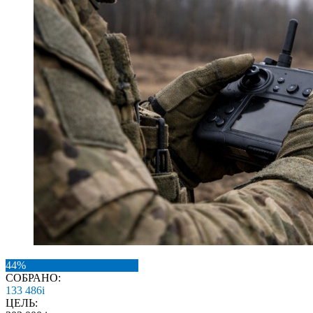
44%
СОБРАНО:
133 486
i
ЦЕЛЬ: