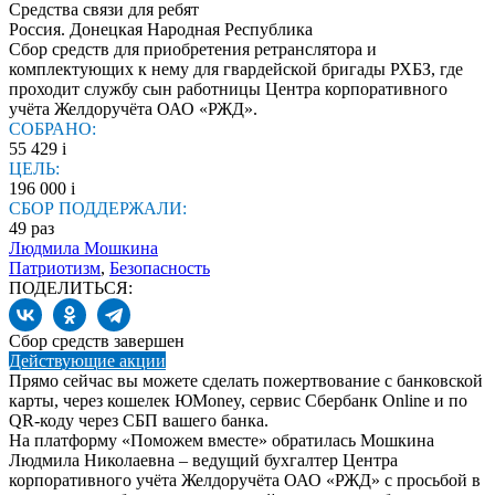
Средства связи для ребят
Россия. Донецкая Народная Республика
Сбор средств для приобретения ретранслятора и
комплектующих к нему для гвардейской бригады РХБЗ, где
проходит службу сын работницы Центра корпоративного
учёта Желдоручёта ОАО «РЖД».
СОБРАНО:
55 429
i
ЦЕЛЬ:
196 000
i
СБОР ПОДДЕРЖАЛИ:
49
раз
Людмила Мошкина
Патриотизм
,
Безопасность
ПОДЕЛИТЬСЯ:
Сбор средств завершен
Действующие акции
Прямо сейчас вы можете сделать пожертвование с банковской
карты, через кошелек ЮMoney, сервис Сбербанк Online и по
QR-коду через СБП вашего банка.
На платформу «Поможем вместе» обратилась Мошкина
Людмила Николаевна – ведущий бухгалтер Центра
корпоративного учёта Желдоручёта ОАО «РЖД» с просьбой в