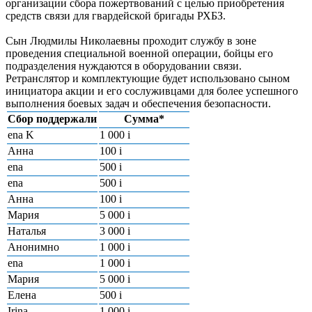
организации сбора пожертвований с целью приобретения
средств связи для гвардейской бригады РХБЗ.
Сын Людмилы Николаевны проходит службу в зоне
проведения специальной военной операции, бойцы его
подразделения нуждаются в оборудовании связи.
Ретранслятор и комплектующие будет использовано сыном
инициатора акции и его сослуживцами для более успешного
выполнения боевых задач и обеспечения безопасности.
Сбор поддержали
Сумма*
ena K
1 000
i
Анна
100
i
ena
500
i
ena
500
i
Анна
100
i
Мария
5 000
i
Наталья
3 000
i
Анонимно
1 000
i
ena
1 000
i
Мария
5 000
i
Елена
500
i
Irina
1 000
i