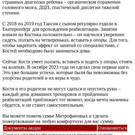
страшных диагнозах ребенка – органическом поражении
головного мозга, ДЦП, спастической диплегии тяжелой
степени.
С 2018 по 2019 год Таисия с сыном регулярно ездили в
Екатеринбург для прохождения реабилитации. Занятия
влияли на Костика положительно – он научился увереннее
сидеть, ползать на четвереньках, вставать у опоры. Для того,
чтобы закрепить эффект от занятий со специалистами, с
Костей необходимо было заниматься дома.
Сейчас Костя умеет ползать, вставать и ходить у опоры, стоять
на коленях. В октябре 2023 года он сделал свои первые шаги.
Это уже большие успехи, которые были бы невозможны без
упорства родителей и их веры в чудо.
Костя и его родители не могут сдаться и опустить руки –
каждый день домашних тренировок и пройденных
реабилитаций приближает тот момент, когда мечта мальчика
сбудется, и он станет самостоятельным.
Вы можете помочь семье Митрофановых и сделать
пожертвование на любую комфортную для вас сумму.
Документы акции
Ознакомиться
Счет на оплату реабилитационных процедур
скачать