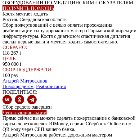
ОБОРУДОВАНИИ ПО МЕДИЦИНСКИМ ПОКАЗАТЕЛЯМ
ПОЛУЧИТЬ ПОМОЩЬ
Костя мечтает ходить
Россия. Свердловская область
Сбор пожертвований с целью оплаты прохождения
реабилитации сыну дорожного мастера Горьковской дирекции
инфраструктуры. Костя с диагнозом спастическая диплегия
сделал первые шаги и мечтает ходить самостоятельно.
СОБРАНО:
118 267
i
ЦЕЛЬ:
950 000
i
СБОР ПОДДЕРЖАЛИ:
100
раз
Андрей Митрофанов
Помощь детям
,
Реабилитация
ПОДЕЛИТЬСЯ:
Сбор средств завершен
Действующие акции
Прямо сейчас вы можете сделать пожертвование с банковской
карты, через кошелек ЮMoney, сервис Сбербанк Online и по
QR-коду через СБП вашего банка.
Андрей Митрофанов работает дорожным мастером