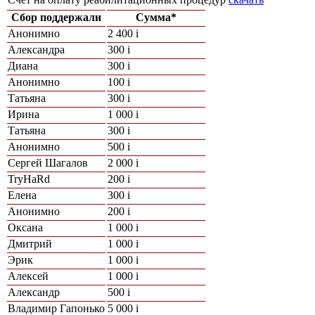
Сбор поддержали
Сумма*
Анонимно
2 400
i
Александра
300
i
Диана
300
i
Анонимно
100
i
Татьяна
300
i
Ирина
1 000
i
Татьяна
300
i
Анонимно
500
i
Сергей Шагалов
2 000
i
TryHaRd
200
i
Елена
300
i
Анонимно
200
i
Оксана
1 000
i
Дмитрий
1 000
i
Эрик
1 000
i
Алексей
1 000
i
Александр
500
i
Владимир Гапонько
5 000
i