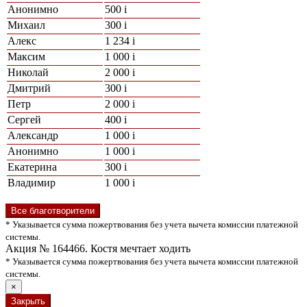
Анонимно
500
i
Михаил
300
i
Алекс
1 234
i
Максим
1 000
i
Николай
2 000
i
Дмитрий
300
i
Петр
2 000
i
Сергей
400
i
Александр
1 000
i
Анонимно
1 000
i
Екатерина
300
i
Владимир
1 000
i
Все благотворители
* Указывается сумма пожертвования без учета вычета комиссии платежной
системы.
Акция № 164466. Костя мечтает ходить
* Указывается сумма пожертвования без учета вычета комиссии платежной
системы.
×
Закрыть