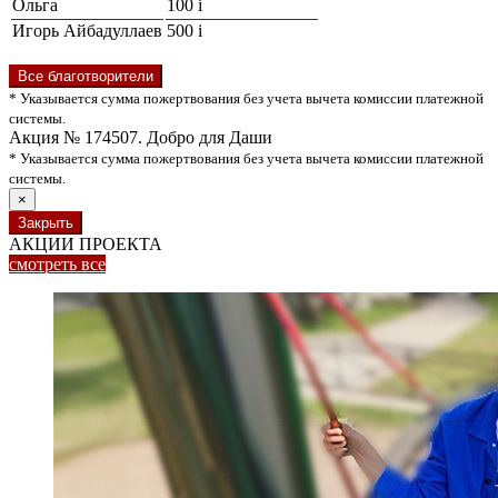
Ольга
100
i
Игорь Айбадуллаев
500
i
Все благотворители
* Указывается сумма пожертвования без учета вычета комиссии платежной
системы.
Акция № 174507. Добро для Даши
* Указывается сумма пожертвования без учета вычета комиссии платежной
системы.
×
Закрыть
АКЦИИ ПРОЕКТА
смотреть
все