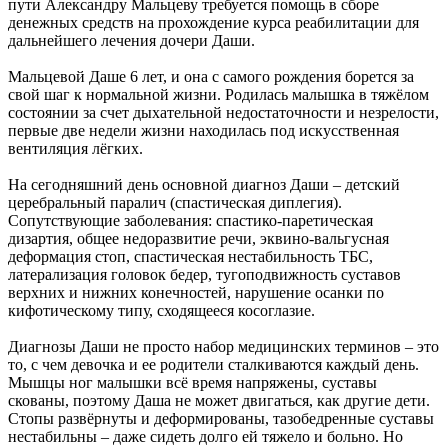
пути Александру Мальцеву требуется помощь в сборе
денежных средств на прохождение курса реабилитации для
дальнейшего лечения дочери Даши.
Мальцевой Даше 6 лет, и она с самого рождения борется за
свой шаг к нормальной жизни. Родилась малышка в тяжёлом
состоянии за счет дыхательной недостаточности и незрелости,
первые две недели жизни находилась под искусственная
вентиляция лёгких.
На сегодняшний день основной диагноз Даши – детский
церебральный паралич (спастическая диплегия).
Сопутствующие заболевания: спастико-паретическая
дизартия, общее недоразвитие речи, эквино-вальгусная
деформация стоп, спастическая нестабильность ТБС,
латерализация головок бедер, тугоподвижность суставов
верхних и нижних конечностей, нарушение осанки по
кифотическому типу, сходящееся косоглазие.
Диагнозы Даши не просто набор медицинских терминов – это
то, с чем девочка и ее родители сталкиваются каждый день.
Мышцы ног малышки всё время напряжены, суставы
скованы, поэтому Даша не может двигаться, как другие дети.
Стопы развёрнуты и деформированы, тазобедренные суставы
нестабильны – даже сидеть долго ей тяжело и больно. Но