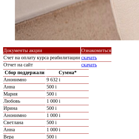
Документы акции
Ознакомиться
Счет на оплату курса реабилитации
скачать
Отчет на сайт
скачать
Сбор поддержали
Сумма*
Анонимно
9 632
i
Анна
500
i
Мария
500
i
Любовь
1 000
i
Ирина
500
i
Анонимно
1 000
i
Светлана
500
i
Анна
1 000
i
Вера
500
i