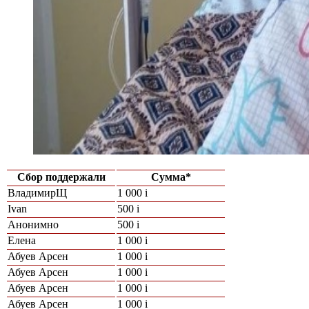
Сбор поддержали
Сумма*
ВладимирЩ
1 000
i
Ivan
500
i
Анонимно
500
i
Елена
1 000
i
Абуев Арсен
1 000
i
Абуев Арсен
1 000
i
Абуев Арсен
1 000
i
Абуев Арсен
1 000
i