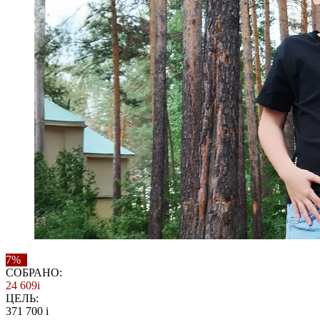
7%
СОБРАНО:
24 609
i
ЦЕЛЬ:
371 700
i