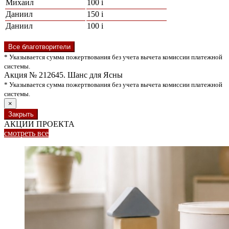
Михаил
100
i
Даниил
150
i
Даниил
100
i
Все благотворители
* Указывается сумма пожертвования без учета вычета комиссии платежной
системы.
Акция № 212645. Шанс для Ясны
* Указывается сумма пожертвования без учета вычета комиссии платежной
системы.
×
Закрыть
АКЦИИ ПРОЕКТА
смотреть
все