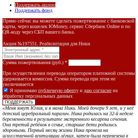
Поддержать акцию
Поддержать фонд
Прямо сейчас вы можете сделать пожертвование с банковской
карты, через кошелек ЮMoney, сервис Сбербанк Online и по
QR-коду через СБП вашего банка.
Акция №197551. Реабилитация для Ники
Сумма пожертвования (руб.) *
При осуществлении перевода оператором платежной системы
удерживается комиссия. Сумма перевода при этом не
увеличивается
Я принимаю
публичную оферту
и
даю согласие
на
обработку персональных данных
«Меня зовут Юлия, и я мама Ники. Моей дочери 9 лет, и у неё
детский церебральный паралич. Ника родилась на 32-й неделе
беременности в результате экстренного кесарева сечения.
Она третий ребёнок в семье, старшие дети родились
здоровыми. Первый месяц жизни Ника провела на
искусственной вентиляции лёгких, затем была перевезена в