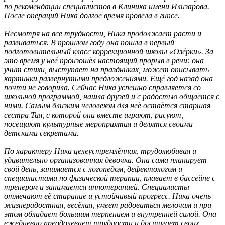
по рекомендации специалистов в Клиника имени Илизарова.
После операций Ника долгое время провела в гипсе.
Несмотря на все трудности, Ника продолжает расти и
развиваться. В прошлом году она пошла в первый
подготовительный класс коррекционной школы «Озёрки». За
это время у неё произошёл настоящий прорыв в речи: она
учит стихи, выступает на праздниках, может описывать
картинки развернутыми предложениями. Ещё год назад она
почти не говорила. Сейчас Ника успешно справляется со
школьной программой, нашла друзей и с радостью общается с
ними. Самым близким человеком для неё остаётся старшая
сестра Тая, с которой они вместе играют, рисуют,
посещают культурные мероприятия и делятся своими
детскими секретами.
По характеру Ника целеустремлённая, трудолюбивая и
удивительно организованная девочка. Она сама планирует
свой день, занимается с логопедом, дефектологом и
специалистами по физической терапии, плавает в бассейне с
тренером и занимается иппотерапией. Специалисты
отмечают её старание и устойчивый прогресс. Ника очень
жизнерадостная, весёлая, умеет радоваться мелочам и при
этом обладает большим терпением и внутренней силой. Она
ежедневно преодолевает трудности и достигает своих