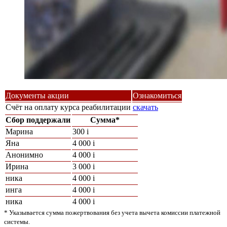
Документы акции
Ознакомиться
Счёт на оплату курса реабилитации
скачать
Сбор поддержали
Сумма*
Марина
300
i
Яна
4 000
i
Анонимно
4 000
i
Ирина
3 000
i
ника
4 000
i
инга
4 000
i
ника
4 000
i
* Указывается сумма пожертвования без учета вычета комиссии платежной
системы.