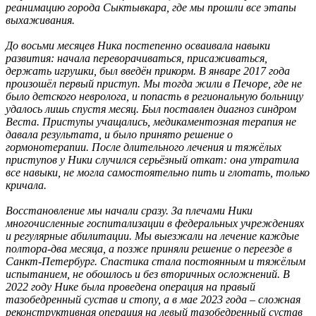
реанимацию города Сыктывкара, где мы прошли все этапы
выхаживания.
До восьми месяцев Ника постепенно осваивала навыки
развития: начала переворачиваться, присаживаться,
держать игрушки, был введён прикорм. В январе 2017 года
произошёл первый приступ. Мы тогда жили в Печоре, где не
было детского невролога, и попасть в региональную больницу
удалось лишь спустя месяц. Был поставлен диагноз синдром
Веста. Приступы учащались, медикаментозная терапия не
давала результата, и было принято решение о
гормонотерапии. После длительного лечения и тяжёлых
приступов у Ники случился серьёзный откат: она утратила
все навыки, не могла самостоятельно пить и глотать, только
кричала.
Восстановление мы начали сразу. За плечами Ники
многочисленные госпитализации в федеральных учреждениях
и регулярные абилитации. Мы выезжали на лечение каждые
полтора-два месяца, а позже приняли решение о переезде в
Санкт-Петербург. Спастика стала постоянным и тяжёлым
испытанием, не обошлось и без вторичных осложнений. В
2022 году Нике была проведена операция на правый
тазобедренный сустав и стопу, а в мае 2023 года – сложная
реконструктивная операция на левый тазобедренный сустав