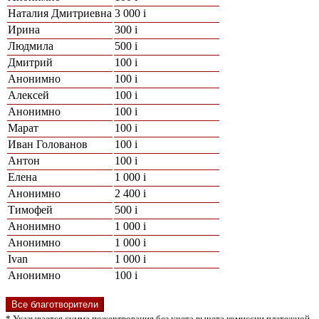
Наталия Дми­триевна
3 000
i
Ирина
300
i
Людмила
500
i
Дмитрий
100
i
Анонимно
100
i
Алексей
100
i
Анонимно
100
i
Марат
100
i
Иван Голованов
100
i
Антон
100
i
Елена
1 000
i
Анонимно
2 400
i
Тимофей
500
i
Анонимно
1 000
i
Анонимно
1 000
i
Ivan
1 000
i
Анонимно
100
i
Все благотворители
* Указывается сумма пожертвования без учета вычета комиссии платежной