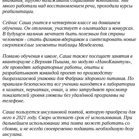
внимания, трудно налаживать социальные контакты. Мы
много работали над восстановлением речи, проходили курсы
реабилитации.
Сейчас Саша учится в четвертом классе на домашнем
обучении. Он отличник, участвует в олимпиадах и конкурсах.
В будущем мальчик мечтает быть полезным для страны
человеком - стать физиком-ядерщиком и синтезировать новые
сверхтяжёлые элементы таблицы Менделеева.
Помимо обучения в школе, Саша также посещает занятия в
кванториуме г.Верхняя Пышма, по модулю «НаноКвантум»,
где проводят лабораторные работы, опыты и
разрабатывают командой проект по производству
биоразлагаемой упаковки для Фабрики здорового питания. По
правилам безопасности все ученики находятся в лаборатории
в халатах, перчатках, очках, и это затрудняет просмотр
показателей уровня глюкозы без удалённой программы на
телефоне.
Саша пользуется инсулиновой помпой, которую приобрели для
него в 2021 году. Скоро истекает срок её использования. При
дальнейшем использовании эта помпа может работать со
сбоями, и не всегда своевременно подавать необходимую дозу
инсулина.