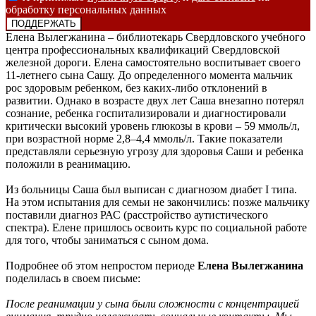
обработку персональных данных
Елена Вылегжанина – библиотекарь Свердловского учебного
центра профессиональных квалификаций Свердловской
железной дороги. Елена самостоятельно воспитывает своего
11-летнего сына Сашу. До определенного момента мальчик
рос здоровым ребенком, без каких-либо отклонений в
развитии. Однако в возрасте двух лет Саша внезапно потерял
сознание, ребенка госпитализировали и диагностировали
критически высокий уровень глюкозы в крови – 59 ммоль/л,
при возрастной норме 2,8–4,4 ммоль/л. Такие показатели
представляли серьезную угрозу для здоровья Саши и ребенка
положили в реанимацию.
Из больницы Саша был выписан с диагнозом диабет I типа.
На этом испытания для семьи не закончились: позже мальчику
поставили диагноз РАС (расстройство аутистического
спектра). Елене пришлось освоить курс по социальной работе
для того, чтобы заниматься с сыном дома.
Подробнее об этом непростом периоде
Елена Вылегжанина
поделилась в своем письме:
После реанимации у сына были сложности с концентрацией