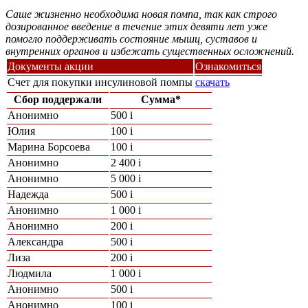
Саше жизненно необходима новая помпа, так как строго
дозированное введение в течение этих девяти лет уже
помогло поддерживать состояние мышц, суставов и
внутренних органов и избежать существенных осложнений.
Документы акции
Ознакомиться
Счет для покупки инсулиновой помпы
скачать
Сбор поддержали
Сумма*
Анонимно
500
i
Юлия
100
i
Марина Борсоева
100
i
Анонимно
2 400
i
Анонимно
5 000
i
Надежда
500
i
Анонимно
1 000
i
Анонимно
200
i
Александра
500
i
Лиза
200
i
Людмила
1 000
i
Анонимно
500
i
Анонимно
100
i