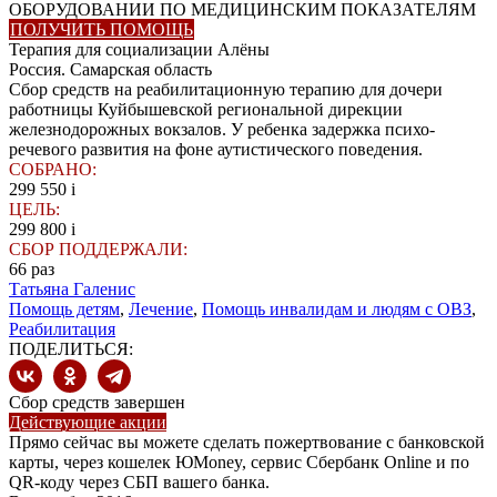
ОБОРУДОВАНИИ ПО МЕДИЦИНСКИМ ПОКАЗАТЕЛЯМ
ПОЛУЧИТЬ ПОМОЩЬ
Терапия для социализации Алёны
Россия. Самарская область
Сбор средств на реабилитационную терапию для дочери
работницы Куйбышевской региональной дирекции
железнодорожных вокзалов. У ребенка задержка психо-
речевого развития на фоне аутистического поведения.
СОБРАНО:
299 550
i
ЦЕЛЬ:
299 800
i
СБОР ПОДДЕРЖАЛИ:
66
раз
Татьяна Галенис
Помощь детям
,
Лечение
,
Помощь инвалидам и людям с ОВЗ
,
Реабилитация
ПОДЕЛИТЬСЯ:
Сбор средств завершен
Действующие акции
Прямо сейчас вы можете сделать пожертвование с банковской
карты, через кошелек ЮMoney, сервис Сбербанк Online и по
QR-коду через СБП вашего банка.