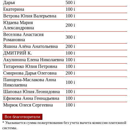
Дарья
500
i
Екатерина
100
i
Ветрова Юлия Валерьевна
100
i
Юдаева Мария
200
i
Александровна
Веселова Анастасия
300
i
Романовна
Яшина Алёна Анатольевна
200
i
ДМИТРИЙ К.
100
i
Акулинина Елена Николаевна
100
i
Титаренко Юлия Петровна
100
i
Смирнова Дарья Олеговна
200
i
Панщена-Маслакова Анна
100
i
Николаевна
Шаповал Юлия Леонидовна
100
i
Ефимова Анна Геннадьевна
100
i
Мирюк Олеся Сергеевна
100
i
Все благотворители
* Указывается сумма пожертвования без учета вычета комиссии платежной
системы.