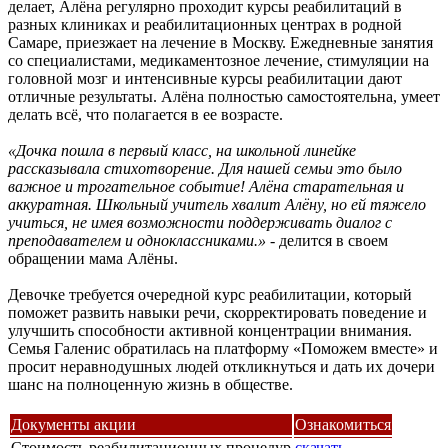
делает, Алёна регулярно проходит курсы реабилитаций в
разных клиниках и реабилитационных центрах в родной
Самаре, приезжает на лечение в Москву. Ежедневные занятия
со специалистами, медикаментозное лечение, стимуляции на
головной мозг и интенсивные курсы реабилитации дают
отличные результаты. Алёна полностью самостоятельна, умеет
делать всё, что полагается в ее возрасте.
«Дочка пошла в первый класс, на школьной линейке
рассказывала стихотворение. Для нашей семьи это было
важное и трогательное событие! Алёна старательная и
аккуратная. Школьный учитель хвалит Алёну, но ей тяжело
учиться, не имея возможности поддерживать диалог с
преподавателем и одноклассниками.»
- делится в своем
обращении мама Алёны.
Девочке требуется очередной курс реабилитации, который
поможет развить навыки речи, скорректировать поведение и
улучшить способности активной концентрации внимания.
Семья Галенис обратилась на платформу «Поможем вместе» и
просит неравнодушных людей откликнуться и дать их дочери
шанс на полноценную жизнь в обществе.
Документы акции
Ознакомиться
Стоимость реабилитационных процедур
скачать