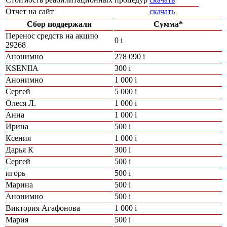
Отчет на сайт
скачать
Сбор поддержали
Сумма*
Перенос средств на акцию
0
i
29268
Анонимно
278 090
i
KSENIIA
300
i
Анонимно
1 000
i
Сергей
5 000
i
Олеся Л.
1 000
i
Анна
1 000
i
Ирина
500
i
Ксения
1 000
i
Дарья К
300
i
Сергей
500
i
игорь
500
i
Марина
500
i
Анонимно
500
i
Виктория Агафонова
1 000
i
Мария
500
i