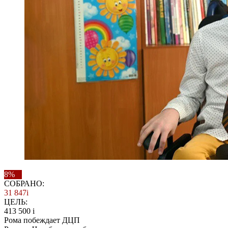
8%
СОБРАНО:
31 847
i
ЦЕЛЬ:
413 500
i
Рома побеждает ДЦП