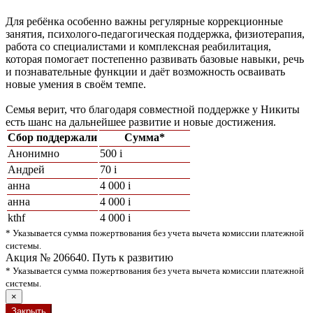
Для ребёнка особенно важны регулярные коррекционные
занятия, психолого-педагогическая поддержка, физиотерапия,
работа со специалистами и комплексная реабилитация,
которая помогает постепенно развивать базовые навыки, речь
и познавательные функции и даёт возможность осваивать
новые умения в своём темпе.
Семья верит, что благодаря совместной поддержке у Никиты
есть шанс на дальнейшее развитие и новые достижения.
Сбор поддержали
Сумма*
Анонимно
500
i
Андрей
70
i
анна
4 000
i
анна
4 000
i
kthf
4 000
i
* Указывается сумма пожертвования без учета вычета комиссии платежной
системы.
Акция № 206640. Путь к развитию
* Указывается сумма пожертвования без учета вычета комиссии платежной
системы.
×
Закрыть