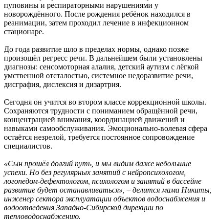
пуповины и респираторными нарушениями у
новорождённого. После рождения ребёнок находился в
реанимации, затем проходил лечение в инфекционном
стационаре.
До года развитие шло в пределах нормы, однако позже
произошёл регресс речи. В дальнейшем были установлены
диагнозы: сенсомоторная алалия, детский аутизм с лёгкой
умственной отсталостью, системное недоразвитие речи,
дисграфия, дислексия и дизартрия.
Сегодня он учится во втором классе коррекционной школы.
Сохраняются трудности с пониманием обращённой речи,
концентрацией внимания, координацией движений и
навыками самообслуживания. Эмоционально-волевая сфера
остаётся незрелой, требуется постоянное сопровождение
специалистов.
«Сын прошёл долгий путь, и мы видим даже небольшие
успехи. Но без регулярных занятий с нейропсихологом,
логопедом-дефектологом, психологом и занятий в бассейне
развитие будет останавливаться», – делится мама Никиты,
инженер сектора эксплуатации объектов водоснабжения и
водоотведения Западно-Сибирской дирекции по
тепловодоснабжению.