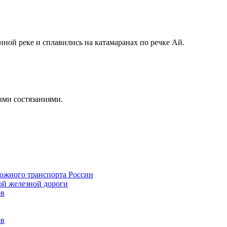
ной реке и сплавились на катамаранах по речке Ай.
ыми состязаниями.
ожного транспорта России
й железной дороги
ов
ов