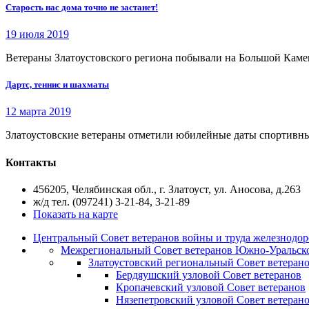
Старость нас дома точно не застанет!
19 июля 2019
Ветераны Златоустовского региона побывали на Большой Камен
Дартс, теннис и шахматы
12 марта 2019
Златоустовские ветераны отметили юбилейные даты спортивн
Контакты
456205, Челябинская обл., г. Златоуст, ул. Аносова, д.263
ж/д тел. (097241) 3-21-84, 3-21-89
Показать на карте
Центральный Совет ветеранов войны и труда железнодор
Межрегиональный Совет ветеранов Южно-Уральско
Златоустовский региональный Совет ветеран
Бердяушский узловой Совет ветеранов
Кропачевский узловой Совет ветеранов
Нязепетровский узловой Совет ветеран