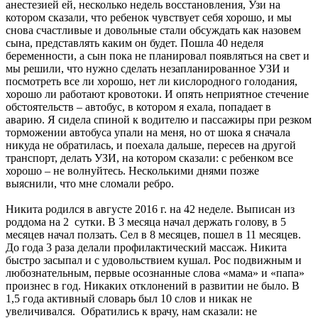
анестезией ей, несколько недель восстановления, Узи на
котором сказали, что ребенок чувствует себя хорошо, и мы
снова счастливые и довольные стали обсуждать как назовем
сына, представлять каким он будет. Пошла 40 неделя
беременности, а сын пока не планировал появляться на свет и
мы решили, что нужно сделать незапланированное УЗИ и
посмотреть все ли хорошо, нет ли кислородного голодания,
хорошо ли работают кровотоки. И опять неприятное стечение
обстоятельств – автобус, в котором я ехала, попадает в
аварию. Я сидела спиной к водителю и пассажиры при резком
торможении автобуса упали на меня, но от шока я сначала
никуда не обратилась, и поехала дальше, пересев на другой
транспорт, делать УЗИ, на котором сказали: с ребенком все
хорошо – не волнуйтесь. Несколькими днями позже
выяснили, что мне сломали ребро.
Никита родился в августе 2016 г. на 42 неделе. Выписан из
роддома на 2 сутки. В 3 месяца начал держать голову, в 5
месяцев начал ползать. Сел в 8 месяцев, пошел в 11 месяцев.
До года 3 раза делали профилактический массаж. Никита
быстро засыпал и с удовольствием кушал. Рос подвижным и
любознательным, первые осознанные слова «мама» и «папа»
произнес в год. Никаких отклонений в развитии не было. В
1,5 года активный словарь был 10 слов и никак не
увеличивался. Обратились к врачу, нам сказали: не