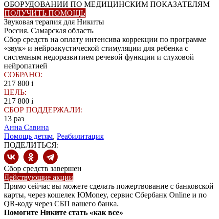
ОБОРУДОВАНИИ ПО МЕДИЦИНСКИМ ПОКАЗАТЕЛЯМ
ПОЛУЧИТЬ ПОМОЩЬ
Звуковая терапия для Никиты
Россия. Самарская область
Сбор средств на оплату интенсива коррекции по программе
«звук» и нейроакустической стимуляции для ребенка с
системным недоразвитием речевой функции и слуховой
нейропатией
СОБРАНО:
217 800
i
ЦЕЛЬ:
217 800
i
СБОР ПОДДЕРЖАЛИ:
13
раз
Анна Савина
Помощь детям
,
Реабилитация
ПОДЕЛИТЬСЯ:
Сбор средств завершен
Действующие акции
Прямо сейчас вы можете сделать пожертвование с банковской
карты, через кошелек ЮMoney, сервис Сбербанк Online и по
QR-коду через СБП вашего банка.
Помогите Никите стать «как все»