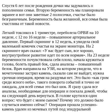
Спустя 6 лет после рождения дочки мы задумались о
пополнении семьи. Вторую беременность мы планировали
заранее и вот они заветные 2 полосочки, счастье было
безграничным. Беременность была желанной, вся семья была
счастлива от такой новости.
Легкий токсикоз в 1 триместре, переболела ОРВИ на 10
неделе, c 12 по 16 недели – повышенное артериальное
давление. Первый скрининг в 12 недель, я увидела свой
маленький комочек счастья на экране монитора. На 2
скрининге врач сказал: «У вас будет сын, все хорошо,
внутриутробное развитие идет по всем нормам». На 23 неделе
беременности почувствовала себя плохо, начала кружиться
голова, болеть правый бок, сдала анализы – повышенный
белок. Врач направила на УЗИ, на котором увидели, что в
мочеточнике застрял камень, сказали сам не выйдет, нужна
срочная операция, время на раздумья нет. Это было «как гром
среди ясного неба», такого поворота событий я точно не
ожидала, для всей семьи это был шок. Я сразу сдала все
анализы, необходимые для операции и поехала домой, чтобы
на следующий день вернуться. В голове крутился один
вопрос: что будет с моим сыном? Почему это должно было
случиться именно сейчас? Операция прошла успешно-
камень удален из мочевых путей под эпидуральной