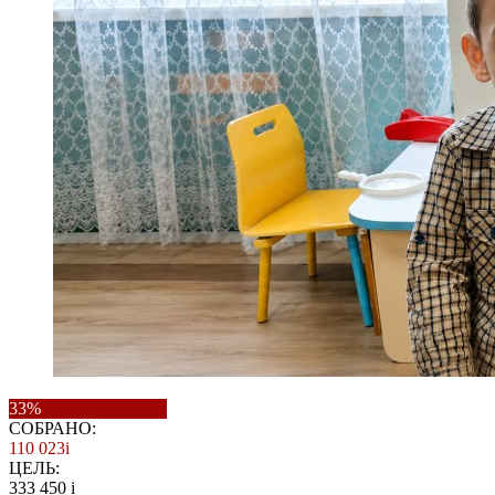
33%
СОБРАНО:
110 023
i
ЦЕЛЬ:
333 450
i