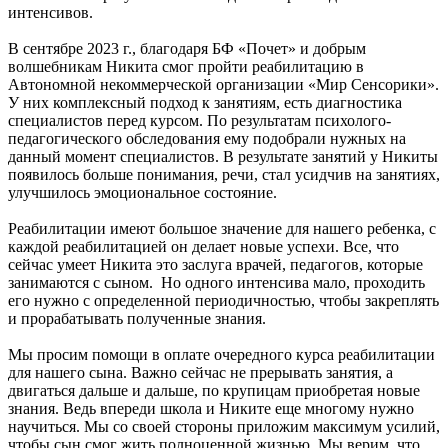
интенсивов.
В сентябре 2023 г., благодаря БФ «Почет» и добрым
волшебникам Никита смог пройти реабилитацию в
Автономной некоммерческой организации «Мир Сенсорики».
У них комплексный подход к занятиям, есть диагностика
специалистов перед курсом. По результатам психолого-
педагогического обследования ему подобрали нужных на
данный момент специалистов. В результате занятий у Никиты
появилось больше понимания, речи, стал усидчив на занятиях,
улучшилось эмоциональное состояние.
Реабилитации имеют большое значение для нашего ребенка, c
каждой реабилитацией он делает новые успехи. Все, что
сейчас умеет Никита это заслуга врачей, педагогов, которые
занимаются с сыном. Но одного интенсива мало, проходить
его нужно с определенной периодичностью, чтобы закреплять
и прорабатывать полученные знания.
Мы просим помощи в оплате очередного курса реабилитации
для нашего сына. Важно сейчас не прерывать занятия, а
двигаться дальше и дальше, по крупицам приобретая новые
знания. Ведь впереди школа и Никите еще многому нужно
научиться. Мы со своей стороны приложим максимум усилий,
чтобы сын смог жить полноценной жизнью. Мы верим, что