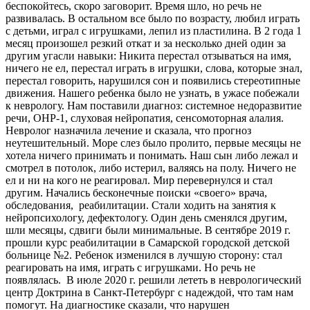
беспокойтесь, скоро заговорит. Время шло, но речь не
развивалась. В остальном все было по возрасту, любил играть
с детьми, играл с игрушками, лепил из пластилина. В 2 года 1
месяц произошел резкий откат и за несколько дней один за
другим угасли навыки: Никита перестал отзываться на имя,
ничего не ел, перестал играть в игрушки, слова, которые знал,
перестал говорить, нарушился сон и появились стереотипные
движения. Нашего ребенка было не узнать, в ужасе побежали
к неврологу. Нам поставили диагноз: системное недоразвитие
речи, ОНР-1, слуховая нейропатия, сенсомоторная алалия.
Невролог назначила лечение и сказала, что прогноз
неутешительный. Море слез было пролито, первые месяцы не
хотела ничего принимать и понимать. Наш сын либо лежал и
смотрел в потолок, либо истерил, валяясь на полу. Ничего не
ел и ни на кого не реагировал. Мир перевернулся и стал
другим. Начались бесконечные поиски «своего» врача,
обследования, реабилитации. Стали ходить на занятия к
нейропсихологу, дефектологу. Один день сменялся другим,
шли месяцы, сдвиги были минимальные. В сентябре 2019 г.
прошли курс реабилитации в Самарской городской детской
больнице №2. Ребенок изменился в лучшую сторону: стал
реагировать на имя, играть с игрушками. Но речь не
появлялась. В июле 2020 г. решили лететь в неврологический
центр Доктрина в Санкт-Петербург с надеждой, что там нам
помогут. На диагностике сказали, что нарушен