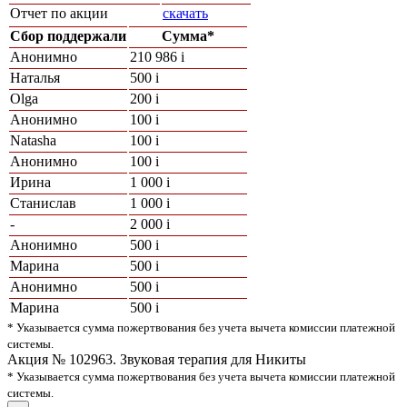
Отчет по акции
скачать
Сбор поддержали
Сумма*
Анонимно
210 986
i
Наталья
500
i
Olga
200
i
Анонимно
100
i
Natasha
100
i
Анонимно
100
i
Ирина
1 000
i
Станислав
1 000
i
-
2 000
i
Анонимно
500
i
Марина
500
i
Анонимно
500
i
Марина
500
i
* Указывается сумма пожертвования без учета вычета комиссии платежной
системы.
Акция № 102963. Звуковая терапия для Никиты
* Указывается сумма пожертвования без учета вычета комиссии платежной
системы.