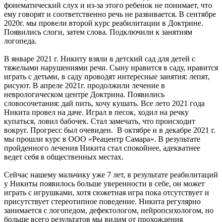
фонематический слух и из-за этого ребенок не понимает, что
ему говорят и соответственно речь не развивается. В сентябре
2020г. мы провели второй курс реабилитации в Доктрине.
Появились слоги, затем слова. Подключили к занятиям
логопеда.
В январе 2021 г. Никиту взяли в детский сад для детей с
тяжелыми нарушениями речи. Сыну нравится в саду, нравится
играть с детьми, в саду проводят интересные занятия: лепят,
рисуют. В апреле 2021г. продолжили лечение в
неврологическом центре Доктрина. Появились
словосочетания: дай пить, хочу кушать. Все лето 2021 года
Никита провел на даче. Играл в песок, ходил на речку
купаться, ловил бабочек. Стал замечать, что происходит
вокруг. Прогресс был очевиден. В октябре и в декабре 2021 г.
мы прошли курс в ООО «Реацентр Самара». В результате
пройденного лечения Никита стал спокойнее, адекватнее
ведет себя в общественных местах.
Сейчас нашему мальчику уже 7 лет, в результате реабилитаций
у Никиты появилось больше уверенности в себе, он может
играть с игрушками, хотя сюжетная игра пока отсутствует и
присутствует стереотипное поведение. Никита регулярно
занимается с логопедом, дефектологом, нейропсихологом, но
больше всего результатов мы видим от прохождения