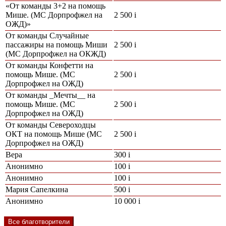
«От команды 3+2 на помощь
Мише. (МС Дорпрофжел на
2 500
i
ОЖД)»
От команды Случайные
пассажиры на помощь Миши
2 500
i
(МС Дорпрофжел на ОКЖД)
От команды Конфетти на
помощь Мише. (МС
2 500
i
Дорпрофжел на ОЖД)
От команды _Мечты__ на
помощь Мише. (МС
2 500
i
Дорпрофжел на ОЖД)
От команды Североходцы
ОКТ на помощь Мише (МС
2 500
i
Дорпрофжел на ОЖД)
Вера
300
i
Анонимно
100
i
Анонимно
100
i
Мария Сапелкина
500
i
Анонимно
10 000
i
Все благотворители