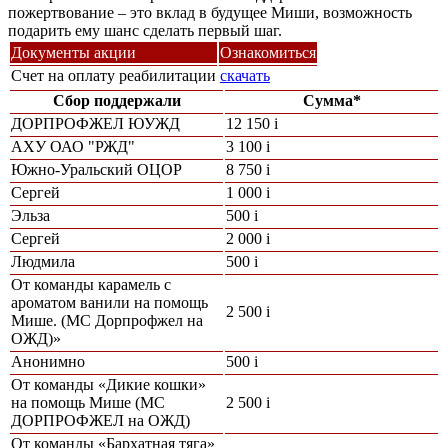
пожертвование – это вклад в будущее Миши, возможность
подарить ему шанс сделать первый шаг.
Документы акции
Ознакомиться
Счет на оплату реабилитации
скачать
Сбор поддержали
Сумма*
ДОРПРОФЖЕЛ ЮУЖД
12 150
i
АХУ ОАО "РЖД"
3 100
i
Южно-Уральский ОЦОР
8 750
i
Сергей
1 000
i
Эльза
500
i
Сергей
2 000
i
Людмила
500
i
От команды карамель с
ароматом ванили на помощь
2 500
i
Мише. (МС Дорпрофжел на
ОЖД)»
Анонимно
500
i
От команды «Дикие кошки»
на помощь Мише (МС
2 500
i
ДОРПРОФЖЕЛ на ОЖД)
От команды «Бархатная тяга»