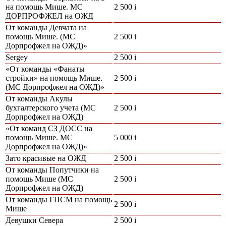
на помощь Мише. МС
2 500
i
ДОРПРОФЖЕЛ на ОЖД
От команды Девчата на
помощь Мише. (МС
2 500
i
Дорпрофжел на ОЖД)»
Sergey
2 500
i
«От команды «Фанаты
стройки» на помощь Мише.
2 500
i
(МС Дорпрофжел на ОЖД)»
От команды Акулы
бухгалтерского учета (МС
2 500
i
Дорпрофжел на ОЖД)
«От команд СЗ ДОСС на
помощь Мише. МС
5 000
i
Дорпрофжел на ОЖД)»
Зато красивые на ОЖД
2 500
i
От команды Попутчики на
помощь Мише (МС
2 500
i
Дорпрофжел на ОЖД)
От команды ГПСМ на помощь
2 500
i
Мише
Девушки Севера
2 500
i