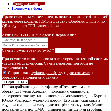
Поддержать акцию
Поддержать фонд
Прямо сейчас вы можете сделать пожертвование с банковской
карты, через кошелек ЮMoney, сервис Сбербанк Online и по
QR-коду через СБП вашего банка.
Акция №195093. Шанс сделать первый шаг
Сумма пожертвования (руб.) *
При осуществлении перевода оператором платежной системы
удерживается комиссия. Сумма перевода при этом не
увеличивается
Я принимаю
публичную оферту
и
даю согласие
на
обработку персональных данных
На фандрайзинговую платформу «Поможем вместе»
обратился Гуляев Алексей – помощник машиниста
электровоза эксплуатационного локомотивного депо Курган
Южно-Уральской железной дороги. Его семья оказалась в
трудной жизненной ситуации: их трёхлетнему сыну Мише
поставлен диагноз СМА – спинальная мышечная атрофия.