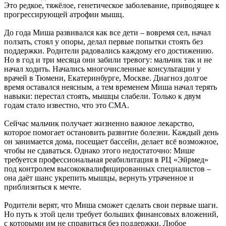
Это редкое, тяжёлое, генетическое заболевание, приводящее к
прогрессирующей атрофии мышц.
До года Миша развивался как все дети – вовремя сел, начал
ползать, стоял у опоры, делал первые попытки стоять без
поддержки. Родители радовались каждому его достижению.
Но в год и три месяца они забили тревогу: мальчик так и не
начал ходить. Начались многочисленные консультации у
врачей в Тюмени, Екатеринбурге, Москве. Диагноз долгое
время оставался неясным, а тем временем Миша начал терять
навыки: перестал стоять, мышцы слабели. Только к двум
годам стало известно, что это СМА.
Сейчас мальчик получает жизненно важное лекарство,
которое помогает остановить развитие болезни. Каждый день
он занимается дома, посещает бассейн, делает всё возможное,
чтобы не сдаваться. Однако этого недостаточно: Мише
требуется профессиональная реабилитация в РЦ «Эйрмед»
под контролем высококвалифицированных специалистов –
она даёт шанс укрепить мышцы, вернуть утраченное и
приблизиться к мечте.
Родители верят, что Миша сможет сделать свои первые шаги.
Но путь к этой цели требует больших финансовых вложений,
с которыми им не справиться без поддержки. Любое