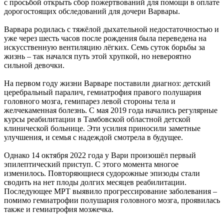
с просьбой открыть сбор пожертвований для помощи в оплате
дорогостоящих обследований для дочери Варвары.
Варвара родилась с тяжёлой дыхательной недостаточностью и
уже через шесть часов после рождения была переведена на
искусственную вентиляцию лёгких. Семь суток борьбы за
жизнь – так начался путь этой хрупкой, но невероятно
сильной девочки.
На первом году жизни Варваре поставили диагноз: детский
церебральный паралич, гемиатрофия правого полушария
головного мозга, гемипарез левой стороны тела и
желчекаменная болезнь. С мая 2019 года начались регулярные
курсы реабилитации в Тамбовской областной детской
клинической больнице. Эти усилия приносили заметные
улучшения, и семья с надеждой смотрела в будущее.
Однако 14 октября 2022 года у Вари произошёл первый
эпилептический приступ. С этого момента многое
изменилось. Повторяющиеся судорожные эпизоды стали
сводить на нет плоды долгих месяцев реабилитации.
Последующее МРТ выявило прогрессирование заболевания –
помимо гемиатрофии полушария головного мозга, проявилась
также и гемиатрофия мозжечка.