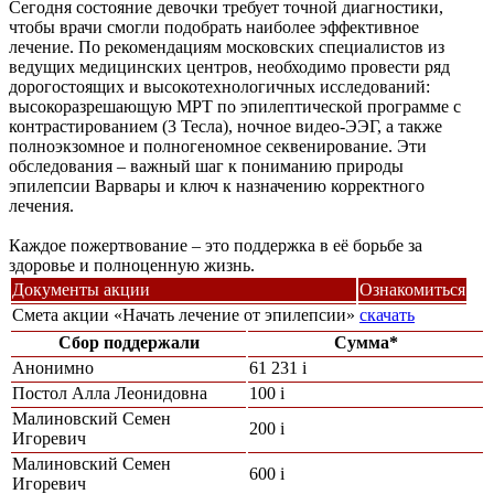
Сегодня состояние девочки требует точной диагностики,
чтобы врачи смогли подобрать наиболее эффективное
лечение. По рекомендациям московских специалистов из
ведущих медицинских центров, необходимо провести ряд
дорогостоящих и высокотехнологичных исследований:
высокоразрешающую МРТ по эпилептической программе с
контрастированием (3 Тесла), ночное видео-ЭЭГ, а также
полноэкзомное и полногеномное секвенирование. Эти
обследования – важный шаг к пониманию природы
эпилепсии Варвары и ключ к назначению корректного
лечения.
Каждое пожертвование – это поддержка в её борьбе за
здоровье и полноценную жизнь.
Документы акции
Ознакомиться
Смета акции «Начать лечение от эпилепсии»
скачать
Сбор поддержали
Сумма*
Анонимно
61 231
i
Постол Алла Леонидовна
100
i
Малиновский Семен
200
i
Игоревич
Малиновский Семен
600
i
Игоревич