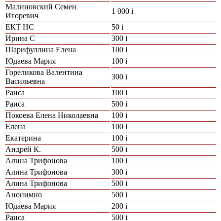
Малиновский Семен
1 000
i
Игоревич
ЕКТ НС
50
i
Ирина С
300
i
Шарифуллина Елена
100
i
Юдаева Мария
100
i
Гореликова Валентина
300
i
Васильевна
Раиса
100
i
Раиса
500
i
Покоева Елена Николаевна
100
i
Елена
100
i
Екатерина
100
i
Андрей К.
500
i
Алина Трифонова
100
i
Алина Трифонова
300
i
Алина Трифонова
500
i
Анонимно
500
i
Юдаева Мария
200
i
Раиса
500
i