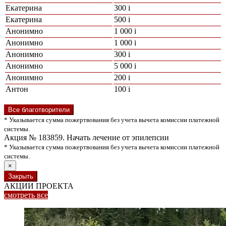
Екатерина
300
i
Екатерина
500
i
Анонимно
1 000
i
Анонимно
1 000
i
Анонимно
300
i
Анонимно
5 000
i
Анонимно
200
i
Антон
100
i
Все благотворители
* Указывается сумма пожертвования без учета вычета комиссии платежной
системы.
Акция № 183859. Начать лечение от эпилепсии
* Указывается сумма пожертвования без учета вычета комиссии платежной
системы.
×
Закрыть
АКЦИИ ПРОЕКТА
смотреть
все